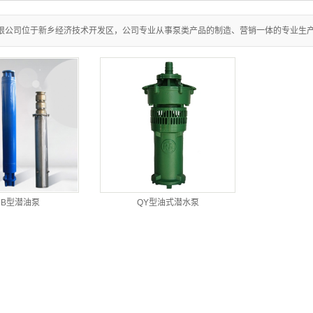
渣浆泵
限公司位于新乡经济技术开发区，公司专业从事泵类产品的制造、营销一体的专业生
真空泵
消防泵
撬装注水泵
撬装试压泵
离心泵
无负压供水
DB型潜油泵
QY型油式潜水泵
阀门
电气柜
玻璃钢制品
轴流泵