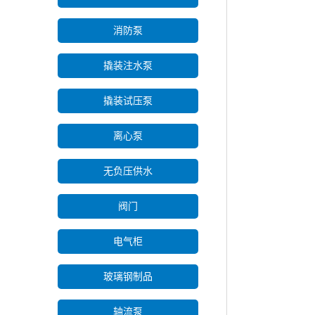
消防泵
撬装注水泵
撬装试压泵
离心泵
无负压供水
阀门
电气柜
玻璃钢制品
轴流泵