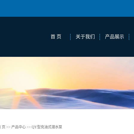
首 页
关于我们
产品展示
公司简介
潜水泵
联系我们
清水离心泵
企业文化
耐腐蚀离心泵
企业架构
热水离心泵
多级离心泵
输油离心泵
 页
>>
产品中心
>>
QY型充油式潜水泵
污水离心泵