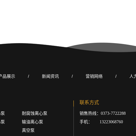
产品展示
/
新闻资讯
/
营销网络
/
人
联系方式
心泵
耐腐蚀离心泵
销售热线：0373-7722288
心泵
输油离心泵
手机： 13223068760
真空泵