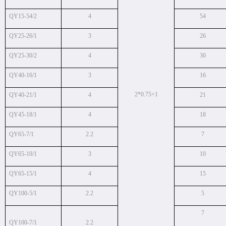
QY15-54/2
4
54
QY25-26/1
3
26
QY25-30/2
4
30
QY40-16/1
3
16
2*0.75+1
QY40-21/1
4
21
QY45-18/1
4
18
QY65-7/1
2.2
7
QY65-10/1
3
10
QY65-15/1
4
15
QY100-5/1
2.2
5
7
QY100-7/1
2.2