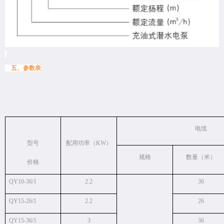
五、参数表
电缆
型号
配用功率（KW）
规格
数量（米）
价格
QY10-36/1
2.2
36
QY15-26/1
2.2
26
QY15-36/1
3
36